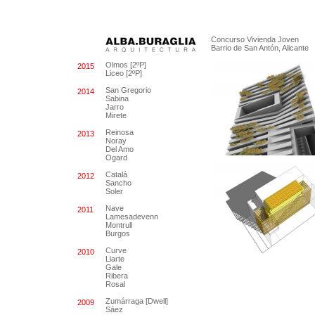
Concurso Vivienda Joven
Barrio de San Antón, Alicante
Olmos [2ºP]
2015
Liceo [2ºP]
San Gregorio
2014
Sabina
Jarro
Mirete
Reinosa
2013
Noray
Del Amo
Ogard
Catalá
2012
Sancho
Soler
Nave
2011
Lamesadevenn
Montrull
Burgos
Curve
2010
Liarte
Gale
Ribera
Rosal
Zumárraga [Dwell]
2009
Sáez