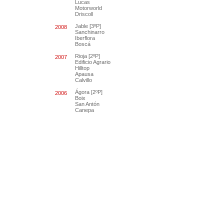
Lucas
Motorworld
Driscoll
Jable [3ºP]
2008
Sanchinarro
Iberflora
Boscá
Rioja [2ºP]
2007
Edificio Agrario
Hilltop
Apausa
Calvillo
Ágora [2ºP]
2006
Boix
San Antón
Canepa